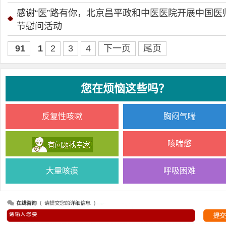
感谢“医”路有你，北京昌平政和中医医院开展中国医
节慰问活动
91
1
2
3
4
下一页
尾页
您在烦恼这些吗？
反复性咳嗽
胸闷气喘
咳喘憋
大量咳痰
呼吸困难