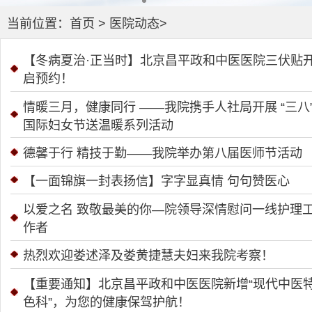
当前位置：
首页
>
医院动态
>
【冬病夏治·正当时】北京昌平政和中医医院三伏贴
启预约！
情暖三月，健康同行 ——我院携手人社局开展 “三八
国际妇女节送温暖系列活动
德馨于行 精技于勤——我院举办第八届医师节活动
【一面锦旗一封表扬信】字字显真情 句句赞医心
以爱之名 致敬最美的你—院领导深情慰问一线护理
作者
热烈欢迎娄述泽及娄黄捷慧夫妇来我院考察！
【重要通知】北京昌平政和中医医院新增“现代中医
色科”，为您的健康保驾护航！