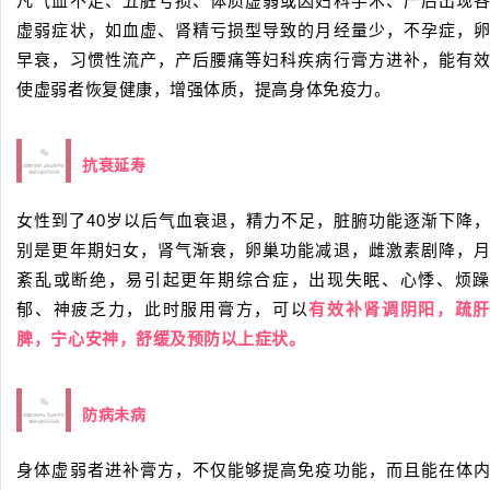
凡气血不足、五脏亏损、体质虚弱或因妇科手术、产后出现
虚弱症状，如血虚、肾精亏损型导致的月经量少，不孕症，
早衰，习惯性流产，产后腰痛等妇科疾病行膏方进补，能有
使虚弱者恢复健康，增强体质，提高身体免疫力。
2
抗衰延寿
女性到了40岁以后气血衰退，精力不足，脏腑功能逐渐下降
别是更年期妇女，肾气渐衰，卵巢功能减退，雌激素剧降，
紊乱或断绝，易引起更年期综合症，出现失眠、心悸、烦
郁、神疲乏力，此时服用膏方，可以
有效补肾调阴阳，疏
脾，宁心安神，舒缓及预防以上症状。
3
防病未病
身体虚弱者进补膏方，不仅能够提高免疫功能，而且能在体