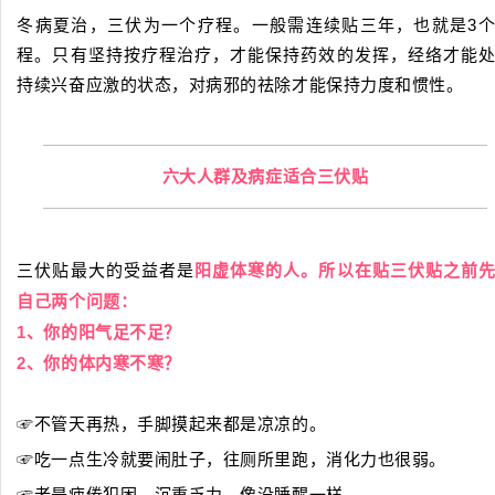
冬病夏治，三伏为一个疗程。一般需连续贴三年，也就是3
程。只有坚持按疗程治疗，才能保持药效的发挥，经络才能
持续兴奋应激的状态，对病邪的祛除才能保持力度和惯性。
六大人群及病症适合三伏贴
三伏贴最大的受益者是
阳虚体寒的人。
所以在贴三伏贴之前
自己两个问题：
1、你的阳气足不足？
2、你的体内寒不寒？
☞不管天再热，手脚摸起来都是凉凉的。
☞吃一点生冷就要闹肚子，往厕所里跑，消化力也很弱。
☞老是疲倦犯困、沉重乏力，像没睡醒一样。