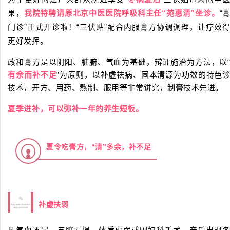
果，
我院特聘请原北京中医医院呼吸科主任“苑惠清”坐诊。
“
门诊”正式开诊啦！“三伏贴”配合内服膏方协调调理，让疗效
更好发挥。
政和膏方是以阴阳、脏腑、气血为基础，辩证施治为方法，以
有余而补不足
”为原则，以补虚祛病、固本清源为功效的特色
技术，开方、用药、熬制、服用等非常讲究，制膏技术先进。
夏季进补，可以弥补一年的养生短板。
夏令吃膏方，“清”多余，补不足
1
补虚扶弱