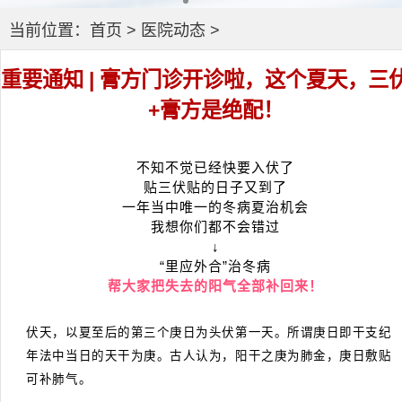
当前位置：
首页
>
医院动态
>
重要通知 | 膏方门诊开诊啦，这个夏天，三
+膏方是绝配！
不知不觉已经快要入伏了
贴三伏贴的日子又到了
一年当中唯一的冬病夏治机会
我想你们都不会错过
↓
“里应外合”治冬病
帮大家把失去的阳气全部补回来！
伏天，以夏至后的第三个庚日为头伏第一天。所谓庚日即干支纪
年法中当日的天干为庚。古人认为，阳干之庚为肺金，庚日敷贴
可补肺气。