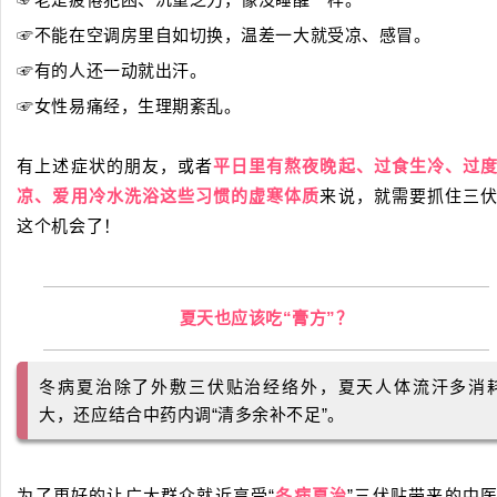
☞不能在空调房里自如切换，温差一大就受凉、感冒。
☞有的人还一动就出汗。
☞女性易痛经，生理期紊乱。
有上述症状的朋友，或者
平日里有熬夜晚起、过食生冷、过
凉、爱用冷水洗浴这些习惯的虚寒体质
来说，就需要抓住三
这个机会了！
夏天也应该吃“膏方”？
冬病夏治除了外敷三伏贴治经络外，夏天人体流汗多消
大，还应结合中药内调“清多余补不足”。
为了更好的让广大群众就近享受“
冬病夏治
”三伏贴带来的中