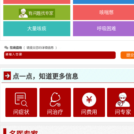
咳喘憋
大量咳痰
呼吸困难
点一点，知道更多信息
问症状
问治疗
问费用
问专家