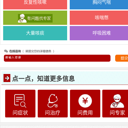
反复性咳嗽
胸闷气喘
咳喘憋
大量咳痰
呼吸困难
点一点，知道更多信息
问症状
问治疗
问费用
问专家