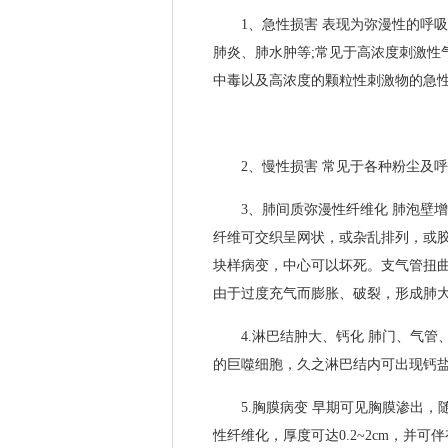
1、急性损害 表现为弥漫性的呼吸
肺炎、肺水肿等;常见于高浓度刺激性
中毒以及高浓度的颗粒性刺激物的急
2、慢性损害 常见于各种粉尘及呼
3、肺间质弥漫性纤维化 肺泡壁增
纤维可交织呈网状，或杂乱排列，或胶
块样病变，中心可以坏死。支气管扭曲
由于过度充气而膨胀、破裂，形成肺
4.淋巴结肿大、钙化 肺门、气管
的巨噬细胞，久之淋巴结内可出现钙
5.胸膜病变 早期可见胸膜渗出，
性纤维化，厚度可达0.2~2cm，并