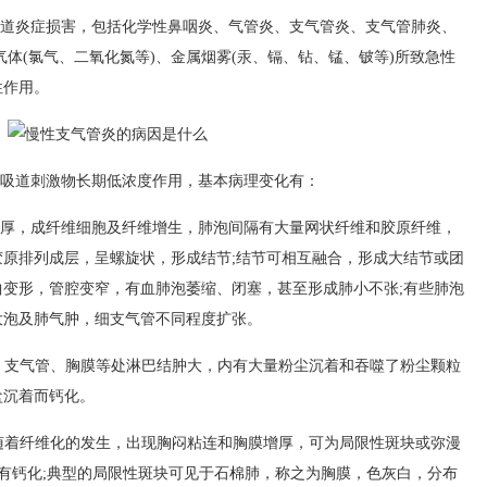
道炎症损害，包括化学性鼻咽炎、气管炎、支气管炎、支气管肺炎、
气体(氯气、二氧化氮等)、金属烟雾(汞、镉、钻、锰、铍等)所致急性
性作用。
吸道刺激物长期低浓度作用，基本病理变化有：
厚，成纤维细胞及纤维增生，肺泡间隔有大量网状纤维和胶原纤维，
原排列成层，呈螺旋状，形成结节;结节可相互融合，形成大结节或团
变形，管腔变窄，有血肺泡萎缩、闭塞，甚至形成肺小不张;有些肺泡
大泡及肺气肿，细支气管不同程度扩张。
、支气管、胸膜等处淋巴结肿大，内有大量粉尘沉着和吞噬了粉尘颗粒
盐沉着而钙化。
随着纤维化的发生，出现胸闷粘连和胸膜增厚，可为局限性斑块或弥漫
可伴有钙化;典型的局限性斑块可见于石棉肺，称之为胸膜，色灰白，分布