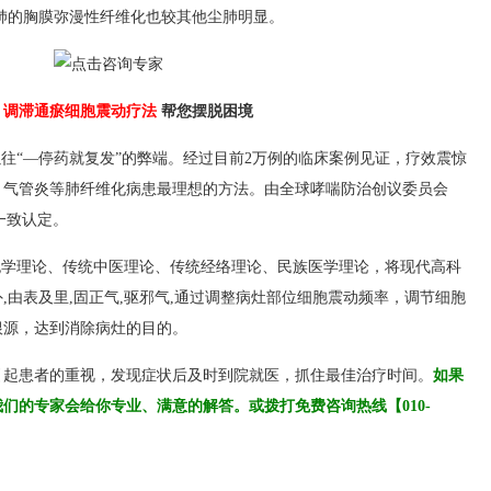
肺的胸膜弥漫性纤维化也较其他尘肺明显。
？
调滞通瘀细胞震动疗法
帮您摆脱困境
“—停药就复发”的弊端。经过目前2万例的临床案例见证，疗效震惊
、气管炎等肺纤维化病患最理想的方法。由全球哮喘防治创议委员会
会一致认定。
学理论、传统中医理论、传统经络理论、民族医学理论，将现代高科
,由表及里,固正气,驱邪气,通过调整病灶部位细胞震动频率，调节细胞
根源，达到消除病灶的目的。
引起患者的重视，发现症状后及时到院就医，抓住最佳治疗时间。
如果
们的专家会给你专业、满意的解答。或拨打免费咨询热线【010-