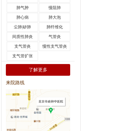
肺气肿
慢阻肺
肺心病
肺大泡
尘肺|矽肺
肺纤维化
间质性肺炎
气管炎
支气管炎
慢性支气管炎
支气管扩张
了解更多
来院路线