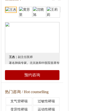
王杰
｜副主任医师
黄苏里
｜副主任医师
著名肺病专家。北京政和中医院首席专家。 世界中医学会及中华名医协会理事和香港中华中医药学院客座教授。中国老年学学会中医研究委员会委员，中华中医药学会肺病分会主任委员，国家中医药管理局“十一五”计划肺病重点专科负责人。 曾发表三部专著与40余篇论文，她总结40余年临床、教研经验，根据自研的理论--体质是疾病产生的根源，研究出获国家发明专利和美国博览会金奖的治疗肺部疾病和肺肾病的系列方剂。国内《健康报》、《中国妇女报》、《人民日报》、《科技日报》等十大媒体先后加以报道，
1985年毕业于第四军医大学，1991年获医学硕士学位。研究生毕业后一直在北京军区总医院（现隶属解放军总医院）从事肝癌、乳腺癌等肿瘤治疗工作。1999年开始在中国医学科学院肿瘤医院从事超声影像诊断工作，并率先在该院实施了超声引导下病灶穿刺工作、病灶引导定位工作。创新性研究实施经直肠腔内超声对直肠癌的诊断、分期，指导临床手术、放疗工作。最早开展经直肠（阴道）腔内超声检查，诊断早期宫颈癌、阴道癌。对肿瘤疾病与遗传学特征、超声引导下肿瘤病灶的化学消融治疗有深入研究。提出超声诊断的“声噪”概念在肿瘤占位效应中的应用，技术娴熟，同时还是肿瘤医院最小甲状腺癌病灶和乳腺癌病灶的记录保持者、精囊腺肉瘤的发现
预约咨询
热门咨询 / Hot counselling
支气管哮喘
过敏性哮喘
变异性哮喘
运动性哮喘