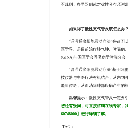
不规则，多呈双侧或对称性分布;石棉
如果得了慢性支气管炎该怎么办
“调滞通瘀细胞震动疗法”突破了以往
医学界。是目前治疗肺气肿、哮喘病
(GINA)与国医学会呼吸病学哮喘分
“调滞通瘀细胞震动疗法”基于细胞
技仪器与中医疗法有机结合，从内到外
能量传送，从而消除肺部疾病产生的
温馨提示
：慢性支气管炎一定要
您还有疑问，可直接咨询在线专家，我
60748000】进行详细了解。
TAG：