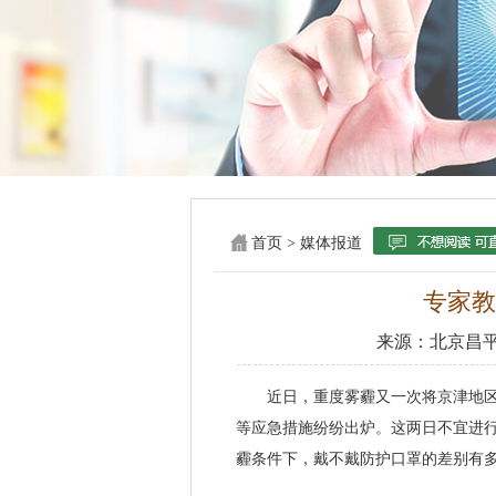
首页
>
媒体报道
专家教
来源：
北京昌
近日，重度雾霾又一次将京津地区笼
等应急措施纷纷出炉。这两日不宜进
霾条件下，戴不戴防护口罩的差别有多