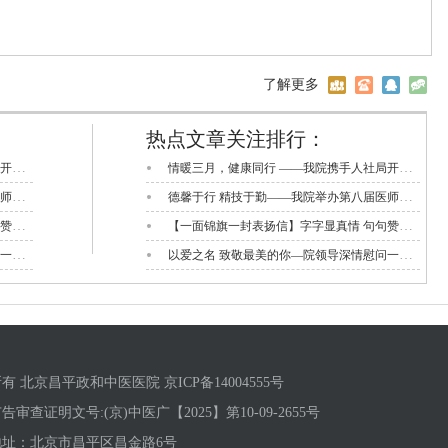
了解更多
热点文章关注排行：
情暖三月，健康同行 ——我院携手人社局开展 “三八” 国际妇女节送温暖系列活动
情暖三月，健康同行 ——我院携手人社局开展 “三八” 国际妇女节送温暖系列活动
德馨于行 精技于勤——我院举办第八届医师节活动
德馨于行 精技于勤——我院举办第八届医师节活动
【一面锦旗一封表扬信】字字显真情 句句赞医心
【一面锦旗一封表扬信】字字显真情 句句赞医心
以爱之名 致敬最美的你—院领导深情慰问一线护理工作者
以爱之名 致敬最美的你—院领导深情慰问一线护理工作者
有 北京昌平政和中医医院 京ICP备14004555号
告审查证明文号:(京)中医广【2025】第10-09-2655号
地址：北京市昌平区昌金路6号