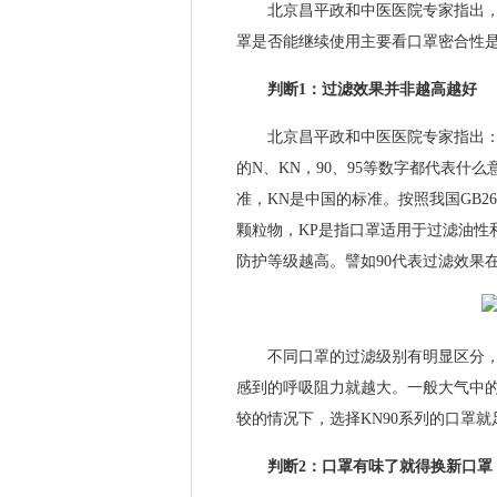
北京昌平政和中医医院专家指出，符
罩是否能继续使用主要看口罩密合性
判断1：过滤效果并非越高越好
北京昌平政和中医医院专家指出：面
的N、KN，90、95等数字都代表什
准，KN是中国的标准。按照我国GB26
颗粒物，KP是指口罩适用于过滤油性
防护等级越高。譬如90代表过滤效果在
不同口罩的过滤级别有明显区分，但
感到的呼吸阻力就越大。一般大气中
较的情况下，选择KN90系列的口罩就
判断2：口罩有味了就得换新口罩