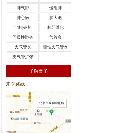
肺气肿
慢阻肺
肺心病
肺大泡
尘肺|矽肺
肺纤维化
间质性肺炎
气管炎
支气管炎
慢性支气管炎
支气管扩张
了解更多
来院路线