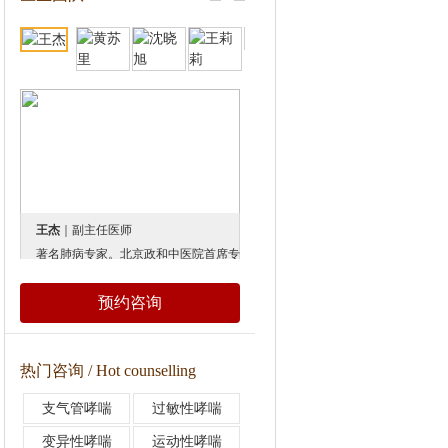
王杰
｜副主任医师
黄苏里
｜副主任医师
著名肺病专家。北京政和中医院首席专家。 世界中医学会及中华名医协会理事和香港中华中医药学院客座教授。中国老年学学会中医研究委员会委员，中华中医药学会肺病分会主任委员，国家中医药管理局“十一五”计划肺病重点专科负责人。 曾发表三部专著与40余篇论文，她总结40余年临床、教研经验，根据自研的理论--体质是疾病产生的根源，研究出获国家发明专利和美国博览会金奖的治疗肺部疾病和肺肾病的系列方剂。国内《健康报》、《中国妇女报》、《人民日报》、《科技日报》等十大媒体先后加以报道，
1985年毕业于第四军医大学，1991年获医学硕士学位。研究生毕业后一直在北京军区总医院（现隶属解放军总医院）从事肝癌、乳腺癌等肿瘤治疗工作。1999年开始在中国医学科学院肿瘤医院从事超声影像诊断工作，并率先在该院实施了超声引导下病灶穿刺工作、病灶引导定位工作。创新性研究实施经直肠腔内超声对直肠癌的诊断、分期，指导临床手术、放疗工作。最早开展经直肠（阴道）腔内超声检查，诊断早期宫颈癌、阴道癌。对肿瘤疾病与遗传学特征、超声引导下肿瘤病灶的化学消融治疗有深入研究。提出超声诊断的“声噪”概念在肿瘤占位效应中的应用，技术娴熟，同时还是肿瘤医院最小甲状腺癌病灶和乳腺癌病灶的记录保持者、精囊腺肉瘤的发现
预约咨询
热门咨询 / Hot counselling
支气管哮喘
过敏性哮喘
变异性哮喘
运动性哮喘