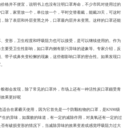
格并不便宜，说明书上也没有注明口罩寿命，不少市民对使用过的
口罩，家里放一个，单位放一个，平时交替着戴，能戴20天，可这时
现，除了表层和外层变黑之外，口罩最内层并未变黑。这样的口罩还能
变形，卫生程度和呼吸阻力也可以接受，是可以继续使用的。作为
命主要受卫生性影响，如口罩内侧有脏污异味的迹象等。专家介绍，反
损、带子或鼻夹变松懈的现象，这些都影响口罩的密合性。如果发现口
罩。
都会发现，除了常见的口罩外，市场上还有一种活性炭口罩颇受青
霾效果更好呢
也适合在雾霾天使用，因为它首先是一个防颗粒物的口罩，是KN90级
产生的异味，如腐败的味道，有一定的减除作用，对臭氧还有一定的过
是否有破损变形的情况下，当减除异味的效果变差或感觉呼吸阻力过大