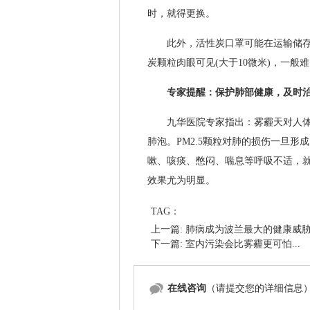
时，就得更换。
此外，活性炭口罩可能在运输储存等
炭颗粒肉眼可见(大于10微米)，一般
专家提醒：保护肺部健康，及时治
九华医院专家指出：雾霾天对人体呼
肺泡。PM2.5颗粒对肺的损伤一旦
嗽、咳痰、憋闷、喘息等呼吸不适，
效果尤为明显。
TAG：
上一篇: 肺病成为波兰最大的健康威胁.
下一篇: 室内污染会比雾霾更可怕...
在线咨询
（请提交您的详细信息