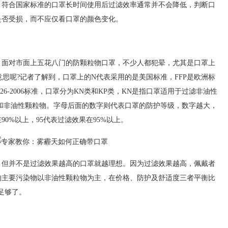
合国家标准的口罩长时间使用后过滤效率通常并不会降低，判断口
是否受损，而不应仅看口罩的颜色变化。
对市面上五花八门的防颗粒物口罩，不少人都犯晕，尤其是口罩上
么意思呢?记者了解到，口罩上的N代表采用的是美国标准，FFP是欧洲标
26-2006标准，口罩分为KN类和KP类，KN是指口罩适用于过滤非油性
和非油性颗粒物。字母后面的数字则代表口罩的防护等级，数字越大，
90%以上，95代表过滤效果在95%以上。
并不是过滤效果越高的口罩就越理想。因为过滤效果越高，佩戴者
的主要污染物以非油性颗粒物为主，在价格、防护及舒适度三者平衡比
足够了。