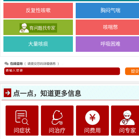
反复性咳嗽
胸闷气喘
咳喘憋
大量咳痰
呼吸困难
点一点，知道更多信息
问症状
问治疗
问费用
问专家